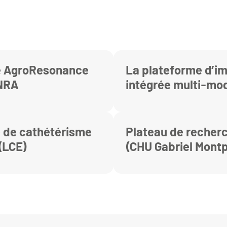
e AgroResonance
La plateforme d’i
NRA
intégrée multi-mod
l’UMR1240 IMoST
e de cathétérisme
Plateau de recherc
(LCE)
(CHU Gabriel Montp