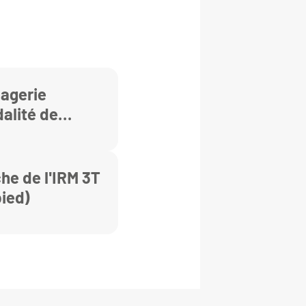
magerie
alité de
he de l'IRM 3T
ied)