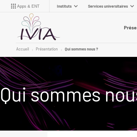
Instituts
Services universitaires
Apps & ENT
Prése
Accueil
Présentation
Qui sommes nous ?
Qui sommes nou