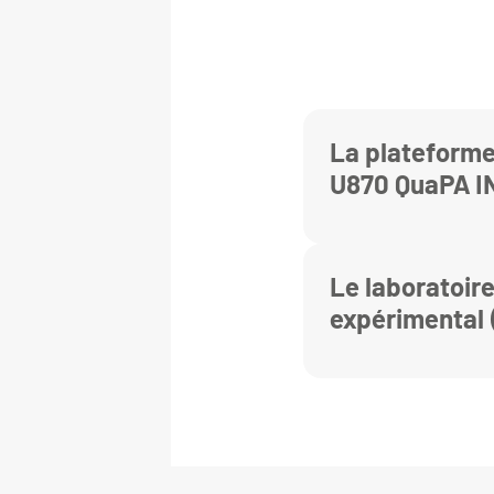
La plateform
U870 QuaPA I
Le laboratoir
expérimental 